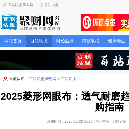
百站联盟-聚财网
分站加盟
网站首页
百站联播
财经热点
科技纵横
健康养生
当前位置：
百站联盟-聚财网
>
百站联播
2025菱形网眼布：透气耐磨
购指南
发布时间：2025-12-28 05:16 内容来源：财经之窗