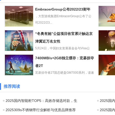
EmbracerGroup公布2022/23财年
，大型游戏集团EmbracerGroup公布了公
司2022/23...
EmbracerGroup
vivoTWSA
“冬奥有她”公益项目收官累计触达京
公布2022/23财年
宣5月31
津冀近万名女性
旗
5月24日，中国妇女发展基金会与Visa公
“冬奥有她”公益项
司、北京体育大学发起的...
读取大脑
7400MB/s+2GB独立缓存：宏碁掠夺
目收官累计触达
清视频，
京津冀近万名女
者2T
StableDiff
性
宏碁掠夺者2T固态硬盘GM7000系列，读速
7400MB/s+2GB
7400MB/s，日...
HBOMax
独立缓存：宏碁
变“Max
推荐阅读
掠夺者2T
线：Ultim
2025国内智能柜TOP5：高效存储选对款，生
2025
2025309s不锈钢带行业解析与优质品牌推荐
2025