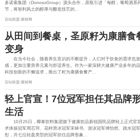
多诺索集团（DonosoGroup）源头合作，原瓶引进「每醇」葡萄
节，将智利风土的醇厚与酿造技艺的...
百站联盟-聚财网
从田间到餐桌，圣原籽为康膳食
变身
在当今社会，随着养生意识的不断提升，人们对于饮食的需求也
感，更加注重营养元素与舒适养生。作为一家深耕大健康产业多年的
科技创新的不懈追求，推出了籽为康膳食餐产...
百站联盟-聚财网
轻上官宣！7位冠军担任其品牌形
生活
10月25日，椰泰饮料集团旗下健康饮品新锐国民品牌轻上正式
术体操冠军周芯羽、花样滑冰冠军宋林书、游泳冠军傅怡然、跳水冠军
彤，共七位轻盈类型的冠军担任品牌形象...