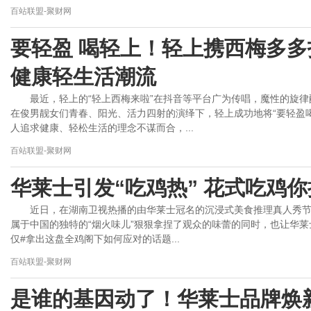
百站联盟-聚财网
要轻盈 喝轻上！轻上携西梅多多
健康轻生活潮流
最近，轻上的“轻上西梅来啦”在抖音等平台广为传唱，魔性的旋
在俊男靓女们青春、阳光、活力四射的演绎下，轻上成功地将“要轻盈
人追求健康、轻松生活的理念不谋而合，...
百站联盟-聚财网
华莱士引发“吃鸡热” 花式吃鸡
近日，在湖南卫视热播的由华莱士冠名的沉浸式美食推理真人秀节目
属于中国的独特的“烟火味儿”狠狠拿捏了观众的味蕾的同时，也让华
仅#拿出这盘全鸡阁下如何应对的话题...
百站联盟-聚财网
是谁的基因动了！华莱士品牌焕新