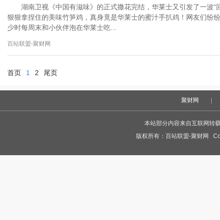
湖南卫视《中国有滋味》的正式撒花完结，华莱士又引发了一波“回
狠狠拿捏住的美味竹笋鸡，真身竟是华莱士的蜜汁手扒鸡！网友们纷纷高
少时每周末和小伙伴泡在华莱士吃...
百站联盟-聚财网
首页
1
2
尾页
聚财网
|
本站部分内容来自互联网转
版权所有：
百站联盟-聚财网
Cop