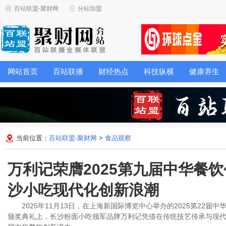
百站联盟-聚财网
分站加盟
网站首页
百站联播
财经热点
科技纵横
健康养生
当前位置：
百站联盟-聚财网
>
食品观察
万利记荣膺2025第九届中华餐
沙小吃现代化创新浪潮
2025年11月13日，在上海新国际博览中心举办的2025第22届
颁奖典礼上，长沙粉面小吃领军品牌万利记凭借在传统技艺传承与现代化