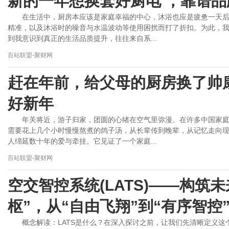
新的一年想换套好厨电 ，靠谱
在生活中，厨房本应该是家庭幸福的中心，沐浴也应是疲惫一天
精准，以及沐浴时的噪音与水温波动等使用困扰而打了折扣。为此，
到我意识到真正的生活品质提升，往往来自系...
百站联盟-聚财网
赶在年前，给父母的厨房换了帅
好新年
年关将近，游子归家，团圆的心绪在空气里弥漫。在许多中国家
需要花上几个小时慢慢熬煮的鸽子汤，从长辈传到晚辈，从记忆走向
人绵延数十年的爱与牵挂。它见证了一个家庭...
百站联盟-聚财网
空交智控系统(LATS)——构筑
枢”，从“自由飞翔”到“有序智控
概念解读：LATS是什么？在深入探讨之前，让我们先清晰定义这