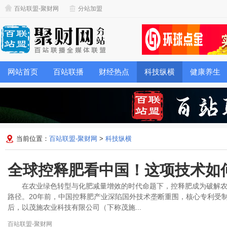
百站联盟-聚财网
分站加盟
网站首页
百站联播
财经热点
科技纵横
健康养生
当前位置：
百站联盟-聚财网
>
科技纵横
全球控释肥看中国！这项技术如何
在农业绿色转型与化肥减量增效的时代命题下，控释肥成为破解农
路径。20年前，中国控释肥产业深陷国外技术垄断重围，核心专利受
后，以茂施农业科技有限公司（下称茂施...
百站联盟-聚财网