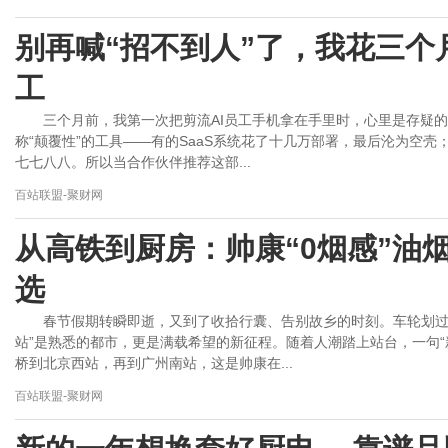
别再喊“招不到人”了，我花三个
工
三个月前，我第一次把剪流AI员工手机拿在手里时，心里是存疑
称“颠覆性”的工具——有的SaaS系统花了十几万部署，最后沦为空
七七八八。所以当合作伙伴推荐这部...
百站联盟-聚财网
从高铁到厨房：帅康“0烟感”油
选
春节假期转瞬即逝，又到了收拾行囊、告别故乡的时刻。车轮划过
站”是熟悉的都市，更是满载希望的新征程。随着人潮踏上站台，一句“
桥到北京西站，再到广州南站，这是帅康在...
百站联盟-聚财网