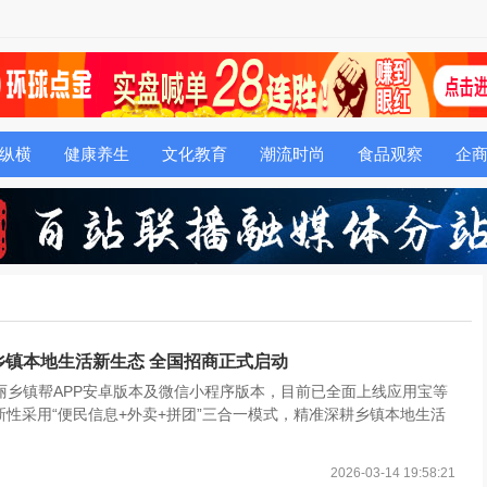
纵横
健康养生
文化教育
潮流时尚
食品观察
企
乡镇本地生活新生态 全国招商正式启动
丽乡镇帮APP安卓版本及微信小程序版本，目前已全面上线应用宝等
新性采用“便民信息+外卖+拼团”三合一模式，精准深耕乡镇本地生活
2026-03-14 19:58:21