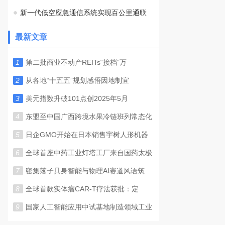
新一代低空应急通信系统实现百公里通联
最新文章
1
第二批商业不动产REITs“接档”万
2
从各地“十五五”规划感悟因地制宜
3
美元指数升破101点创2025年5月
4
东盟至中国广西跨境水果冷链班列常态化
5
日企GMO开始在日本销售宇树人形机器
6
全球首座中药工业灯塔工厂来自国药太极
7
密集落子具身智能与物理AI赛道风语筑
8
全球首款实体瘤CAR-T疗法获批：定
9
国家人工智能应用中试基地制造领域工业