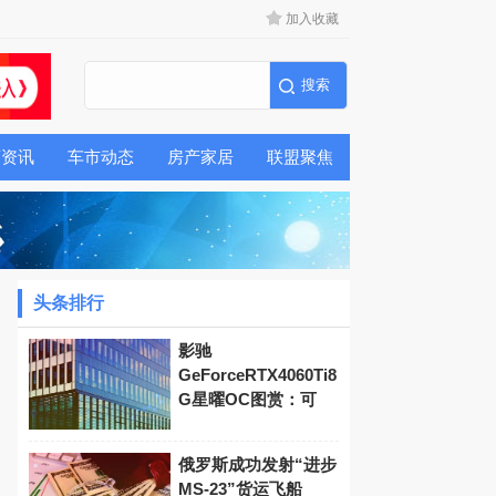
加入收藏
商资讯
车市动态
房产家居
联盟聚焦
头条排行
影驰
GeForceRTX4060Ti8
G星曜OC图赏：可
俄罗斯成功发射“进步
MS-23”货运飞船