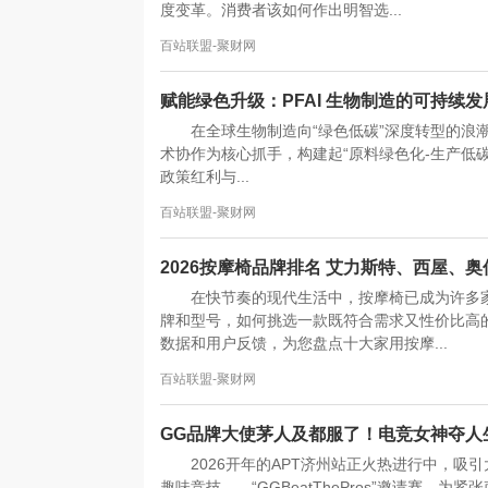
度变革。消费者该如何作出明智选...
百站联盟-聚财网
赋能绿色升级：PFAI 生物制造的可持续发
在全球生物制造向“绿色低碳”深度转型的浪潮中，
术协作为核心抓手，构建起“原料绿色化-生产低碳
政策红利与...
百站联盟-聚财网
2026按摩椅品牌排名 艾力斯特、西屋、
在快节奏的现代生活中，按摩椅已成为许多
牌和型号，如何挑选一款既符合需求又性价比高的
数据和用户反馈，为您盘点十大家用按摩...
百站联盟-聚财网
GG品牌大使茅人及都服了！电竞女神夺人
2026开年的APT济州站正火热进行中，
趣味竞技——“GGBeatThePros”邀请赛