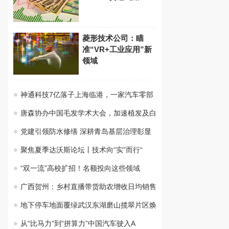
菱形技术公司：瞄
准“VR+工业应用”新
领域
神通科技7亿落子上海临港，一家汽车零部
唐森协办中国毛发学术大会，加速植发及白
党建引领防水修缮 深耕青岛基层治理彰显
聚焦夏季达沃斯论坛丨技术向“实”而行“
“双一流”高校扩招！名额投向这些领域
广西贺州：乡村直播带货助农增收日均销售
地下停车地面覆绿武汉东湖磨山揽翠片区焕
从“比马力”到“拼算力”中国汽车驶入A