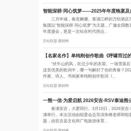
智能深耕·同心筑梦——2025年年度晚宴
三月申城，春意阑珊。黄浦江畔的万怡酒店万
集团以“智能深耕·同心筑梦”为主题，广邀全国
年度盛会，更是一次站在时代拐点...
百站联盟-聚财网
【名家名作】单纯刚创作歌曲《呼啸而过的
“伏牛山的风，吹过少年的衣裳。一场雪落后
这首优美的歌词中，哪一句解封了你的青春？20
作家、诗人、书画家单纯刚创作歌词《...
百站联盟-聚财网
一熊一信·为爱启航 2026安吉·RSV泰
春满安吉，大爱同行。3月10日，2026安
满举行。本次活动由组委会总导演朱峰老师和组委
题，由安吉县文化和广电旅游体育...
百站联盟-聚财网