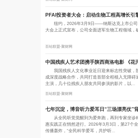
PFAI投资者大会：启动生物工程高增长引
纽约，2026年3月9日——纳斯达克上市公司Pinn
大会上正式宣布，公司全面进军生物工程领域，确立
百站联盟-聚财网
中国残疾人艺术团携手陕西商洛电影 《花
我国残疾人文化事业近日迎来标志性突破，
成深度战略合作，共同打造首部全程植入无障碍
主演，几十位残疾人朋友共同参演的影片，以...
百站联盟-聚财网
七年沉淀，博音听力爱耳日“三场漂亮仗”
从全民听觉觉醒到为爱奔跑，再到专家坐诊科
惠实践正在悄然进行。2026年3月3日，第2
传播轰炸，“全民科学爱耳，共护听...