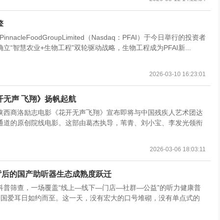
擎
acleFoodGroupLimited（Nasdaq：PFAI）于今日举行的投资者
“智慧农业+生物工程”双轮驱动战略，生物工程成为PFAI新...
2026-03-10 16:23:01
开无声 飞翔》扬帆起航
陕西商洛励志电影《花开无声飞翔》宣布即将与中国残疾人艺术团达
通道的原创院线电影。这部由葛杰执导，苇青、刘小宝、李发光领衔
2026-03-06 18:03:11
背后的国产助听器生态成熟度跃迁
普筛查，一场覆盖“线上—线下—门店—社群—公益”的听力健康普
7个全国爱耳日如约而至。这一天，没有宏大的口号堆砌，没有单点式的