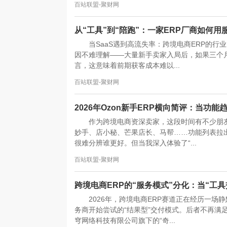
百站联盟-聚财网
从“工具”到“陪跑”：一家ERP厂商如何用
当SaaS遇到高流失率：跨境电商ERP的
因不难理解——大量新手卖家入局后，如果三个月
言，这意味着前期获客成本难以...
百站联盟-聚财网
2026年Ozon新手ERP横向简评：当功
作为跨境电商资深卖家，这段时间有不少朋友
妙手、店小秘、芒果店长、马帮……功能列表拉
很难分辨谁更好。但当我深入体验了“...
百站联盟-聚财网
跨境电商ERP的“服务模式”分化：当“工具
2026年，跨境电商ERP赛道正在经历一场
务商开始尝试的“结果型”交付模式。后者不再满
穹网络科技有限公司旗下的“奇...