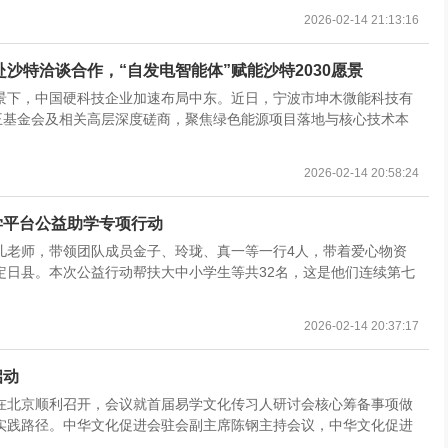
2026-02-14 21:13:16
沙特洽谈合作，“自发电智能体”赋能沙特2030愿景
景下，中国硬科技企业加速布局中东。近日，宁波市坤木微能科技有
王基金会及相关高层深度磋商，聚焦绿色能源项目落地与核心技术本
2026-02-14 20:58:24
学平台公益助学专项行动
人九儿老师，带领团队成员金子、玲珑、真一等一行4人，带着爱心物资
定日县。本次公益行动帮扶大中小学生等共32名，这是他们连续第七
2026-02-14 20:37:17
启动
在北京顺利召开，会议就首届易学文化传习人研讨会核心筹备事项做
实践路径。中华文化促进会驻会副主席陈钢主持会议，中华文化促进