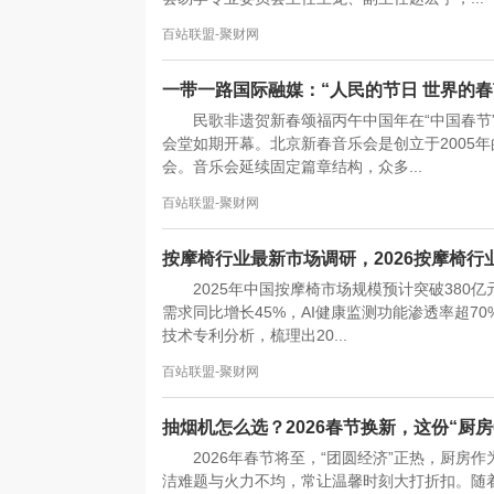
百站联盟-聚财网
一带一路国际融媒：“人民的节日 世界的春节”
民歌非遗贺新春颂福丙午中国年在“中国春节
会堂如期开幕。北京新春音乐会是创立于2005
会。音乐会延续固定篇章结构，众多...
百站联盟-聚财网
按摩椅行业最新市场调研，2026按摩椅行
2025年中国按摩椅市场规模预计突破380
需求同比增长45%，AI健康监测功能渗透率超7
技术专利分析，梳理出20...
百站联盟-聚财网
抽烟机怎么选？2026春节换新，这份“厨房
2026年春节将至，“团圆经济”正热，厨
洁难题与火力不均，常让温馨时刻大打折扣。随着