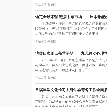
百站联盟-聚财网
锚定全球零碳 链接中东市场——坤木微能赴
全球碳中和提速、中沙绿色能源合作深化背
限公司（下称“坤木微能”）远赴沙特，与沙特国
土化，明确合作路径与推进时序，恰逢中沙...
百站联盟-聚财网
情暖日喀则点亮学子梦——九儿舞动心理
2026年2月13日，舞动心理学平台创始
与助学金，再次踏上进藏之路，奔赴西藏日喀则
年走进雪域高原，用坚守与陪伴，守...
百站联盟-聚财网
首届易学文化传习人研讨会筹备工作全面
近日，首届易学文化传习人研讨会筹备会议
了部署，为易学文化的当代传承与创新发展擘画
会易学专业委员会主任王龙、副主任赵宏宇，...