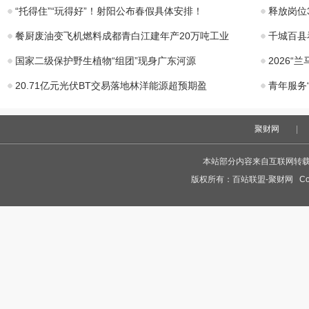
“托得住”“玩得好”！射阳公布春假具体安排！
释放岗位3
餐厨废油变飞机燃料成都青白江建年产20万吨工业
千城百县
国家二级保护野生植物“组团”现身广东河源
2026
20.71亿元光伏BT交易落地林洋能源超预期盈
青年服务
聚财网
|
本站部分内容来自互联网转
版权所有：
百站联盟-聚财网
Cop