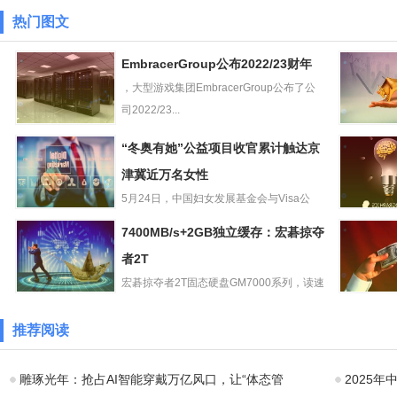
热门图文
EmbracerGroup公布2022/23财年
，大型游戏集团EmbracerGroup公布了公
司2022/23...
EmbracerGroup
vivoTWSA
“冬奥有她”公益项目收官累计触达京
公布2022/23财年
宣5月31
津冀近万名女性
旗
5月24日，中国妇女发展基金会与Visa公
“冬奥有她”公益项
司、北京体育大学发起的...
读取大脑
7400MB/s+2GB独立缓存：宏碁掠夺
目收官累计触达
清视频，
京津冀近万名女
者2T
StableDiff
性
宏碁掠夺者2T固态硬盘GM7000系列，读速
7400MB/s+2GB
7400MB/s，日...
HBOMax
独立缓存：宏碁
变“Max
推荐阅读
掠夺者2T
线：Ultim
雕琢光年：抢占AI智能穿戴万亿风口，让“体态管
2025年