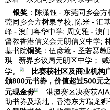
银奖
：陈潇钰 - 东莞同乡会方树
莞同乡会方树泉学校; 陈米 - 汇
峰 - 澳门粤华中学; 周文雅 - 澳
督教香港信义会元朗信义中学; 林
基书院
铜奖
：伍彦羲 - 圣若瑟
琪 - 新界乡议局元朗区中学； 戴
学。
比赛获社区及商业机构广
颁800元书劵，价值超过500元
元现金劵
港澳赛区决赛获AIA 
助书劵及场地，香港东方瑞龙狮