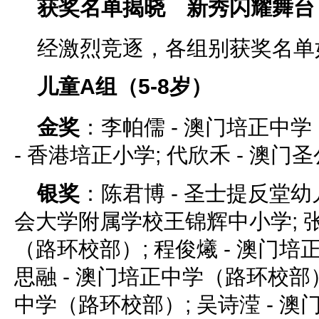
获奖名单揭晓 新秀闪耀舞台
经激烈竞逐，各组别获奖名单
儿童A组（5-8岁）
金奖
：李帕儒 - 澳门培正中学
- 香港培正小学; 代欣禾 - 澳门
银奖
：陈君博 - 圣士提反堂幼儿
会大学附属学校王锦辉中小学; 张
（路环校部）; 程俊爔 - 澳门培
思融 - 澳门培正中学（路环校部）
中学（路环校部）; 吴诗滢 - 澳